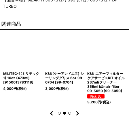
TURBO
関連商品
MILITEC-1(ミリテック
K&N(ケーアンドエヌ) シ
K&N エアーフィルター
1) 16oz (473ml)
ーリンググリス 6oz 99-
ケアサービスKIT オイル
[
9150013783118
]
0704
[
99-0704
]
237ml/クリーナー
355ml k&n air filter
4,000
円
(税込)
3,000
円
(税込)
99-5050
[
99-5050
]
3,200
円
(税込)