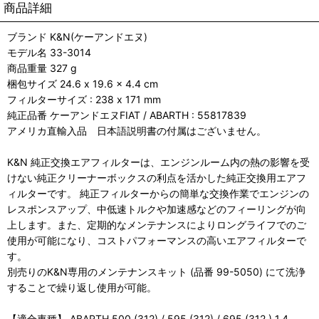
商品詳細
ブランド K&N(ケーアンドエヌ)
モデル名 33-3014
商品重量 327 g
梱包サイズ 24.6 x 19.6 x 4.4 cm
フィルターサイズ : 238 x 171 mm
純正品番 ケーアンドエヌFIAT / ABARTH : 55817839
アメリカ直輸入品 日本語説明書の付属はございません。
K&N 純正交換エアフィルターは、エンジンルーム内の熱の影響を受
けない純正クリーナーボックスの利点を活かした純正交換用エアフ
ィルターです。 純正フィルターからの簡単な交換作業でエンジンの
レスポンスアップ、中低速トルクや加速感などのフィーリングが向
上します。また、定期的なメンテナンスによりロングライフでのご
使用が可能になり、コストパフォーマンスの高いエアフィルターで
す。
別売りのK&N専用のメンテナンスキット (品番 99-5050) にて洗浄
することで繰り返し使用が可能。
【適合車種】 ABARTH 500 (312) / 595 (312) / 695 (312 ) 1.4