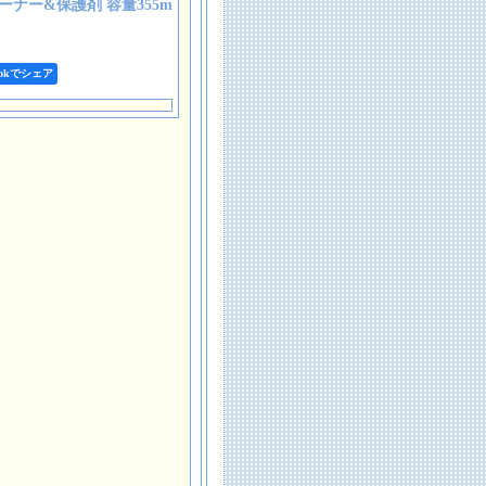
ナー&保護剤 容量355m
bookでシェア