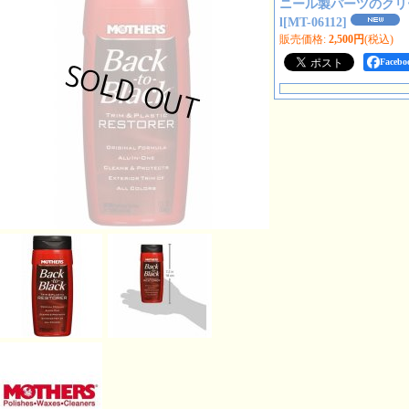
ニール製パーツのクリー
l
[
MT-06112
]
販売価格
:
2,500円
(税込)
Face