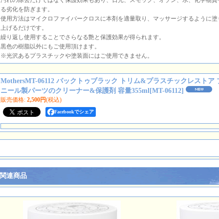
汚れの除去だけではなく保護効果もあり、日光、スモッグ、オゾン、水、化学物質
る劣化を防ぎます。
使用方法はマイクロファイバークロスに本剤を適量取り、マッサージするように塗
上げるだけです。
繰り返し使用することでさらなる艶と保護効果が得られます。
黒色の樹脂以外にもご使用頂けます。
※光沢あるプラスチックや塗装面にはご使用できません。
MothersMT-06112 バックトゥブラック トリム&プラスチックレスト
ニール製パーツのクリーナー&保護剤 容量355ml
[
MT-06112
]
販売価格
:
2,500円
(税込)
Facebookでシェア
関連商品