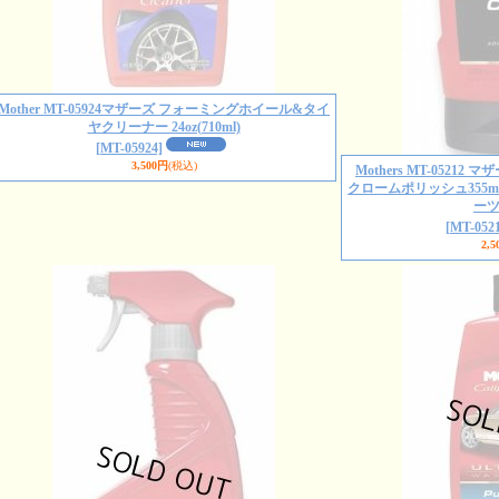
Mother MT-05924マザーズ フォーミングホイール&タイ
ヤクリーナー 24oz(710ml)
[MT-05924]
3,500円
(税込)
Mothers MT-052
クロームポリッシュ355
ー
[MT-0521
2,5