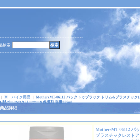
品検索
:
｜
車 バイク用品
｜
MothersMT-06112 バックトゥブラック トリム&プラスチ
ル製パーツのクリーナー&保護剤 容量355ml
商品詳細
MothersMT-0611
プラスチックレストア