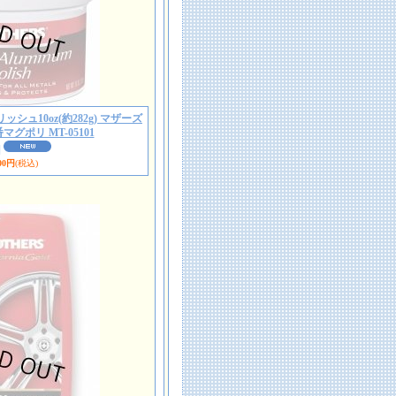
リッシュ10oz(約282g) マザーズ
グポリ MT-05101
]
00円
(税込)