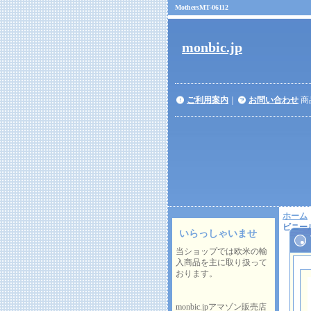
MothersMT-06112
monbic.jp
ご利用案内
｜
お問い合わせ
商
ホーム
ビニー
いらっしゃいませ
当ショップでは欧米の輸
入商品を主に取り扱って
おります。
monbic.jpアマゾン販売店