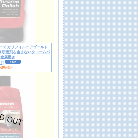
12 マザーズ カリフォルニアゴールド
ml 研磨剤を含まないクロームパ
ツ金属磨き
2]
00円
(税込)