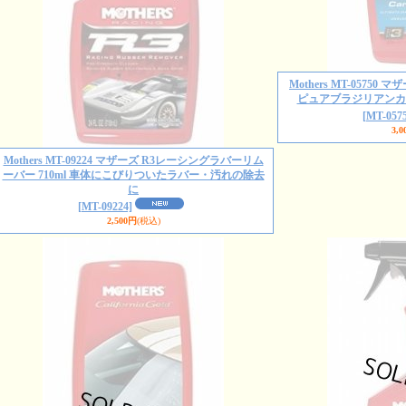
Mothers MT-057
ピュアブラジリアンカル
[MT-0575
3,0
Mothers MT-09224 マザーズ R3レーシングラバーリム
ーバー 710ml 車体にこびりついたラバー・汚れの除去
に
[MT-09224]
2,500円
(税込)