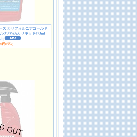
50 マザーズ カリフォルニアゴールド
ナバWAX リキッド473ml
0]
00円
(税込)