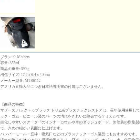
ブランド: Mothers
容量: 355ml
商品の重量: 399 g
梱包サイズ: 17.2 x 6.4 x 4.3 cm
メーカー型番: MT-06112
アメリカ直輸入品につき日本語説明書の付属はございません。
【商品の特徴】
マザーズ バックトゥブラック トリム&プラスチックレストアは、長年使用使用し
ック・ゴム・ビニール製のパーツの汚れをきれいに除去するケミカルです。
白化しやすいスクーターのインナーカウルや車のダッシュボード、無塗装の樹脂製
で、きめの細かい表面に仕上げます。
バンパーモール・窓枠・吸気口などのプラスチック・ゴム製品にもおすすめです。