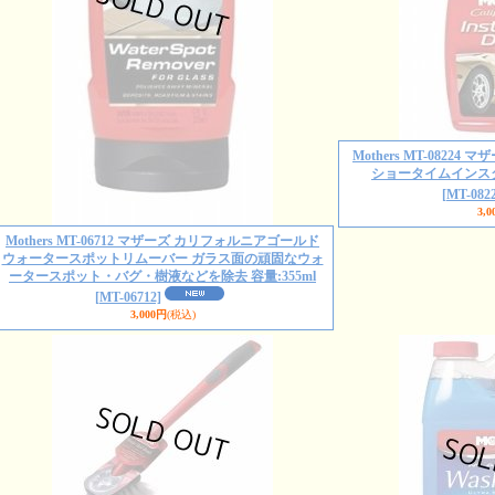
Mothers MT-082
ショータイムインスタ
[MT-0822
3,0
Mothers MT-06712 マザーズ カリフォルニアゴールド
ウォータースポットリムーバー ガラス面の頑固なウォ
ータースポット・バグ・樹液などを除去 容量:355ml
[MT-06712]
3,000円
(税込)