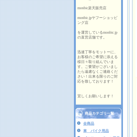
monbic楽天販売店
monbic.jpヤフーショッピ
ング店
を運営しているmonbic.jp
の直営店舗です。
迅速丁寧をモットーに、
お客様のご希望に添える
様日々取り組んでいま
す。ご要望がございまし
たら遠慮なくご連絡くだ
さい！出来る限りのご対
応を致しております！
宜しくお願いします！
商品カテゴリ一覧
全商品
車 バイク用品