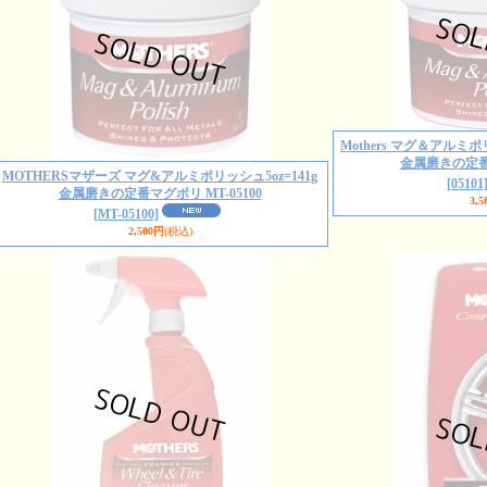
Mothers マグ＆アルミポ
金属磨きの定番マ
MOTHERSマザーズ マグ&アルミポリッシュ5oz=141g
[05101
金属磨きの定番マグポリ MT-05100
3,5
[MT-05100]
2,500円
(税込)