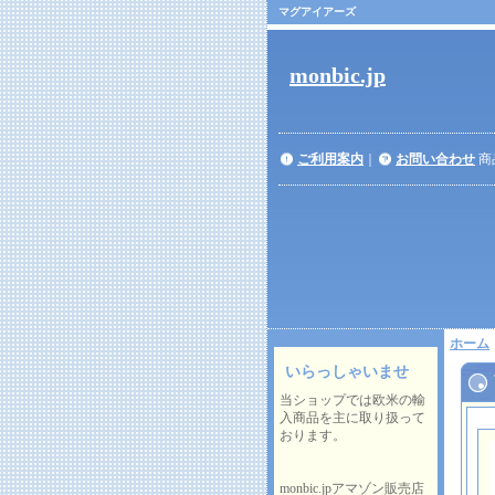
マグアイアーズ
monbic.jp
ご利用案内
｜
お問い合わせ
商
ホーム
いらっしゃいませ
当ショップでは欧米の輸
入商品を主に取り扱って
おります。
monbic.jpアマゾン販売店