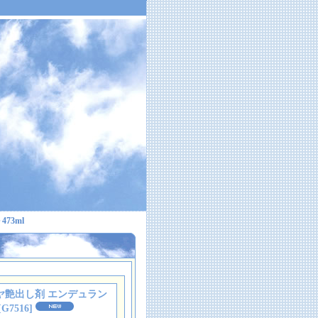
73ml
6 タイヤ艶出し剤 エンデュラン
[
G7516
]