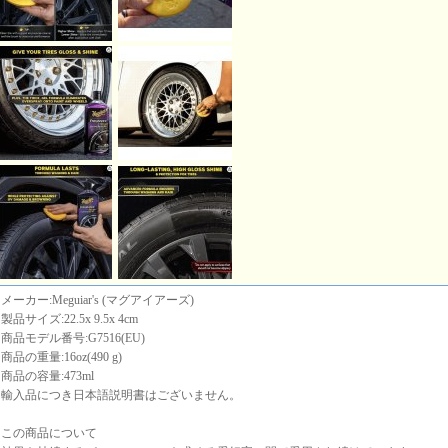
メーカー:Meguiar's (マグアイアーズ)
製品サイズ:22.5x 9.5x 4cm
商品モデル番号:G7516(EU)
商品の重量:16oz(490 g)
商品の容量:473ml
輸入品につき日本語説明書はございません。
この商品について