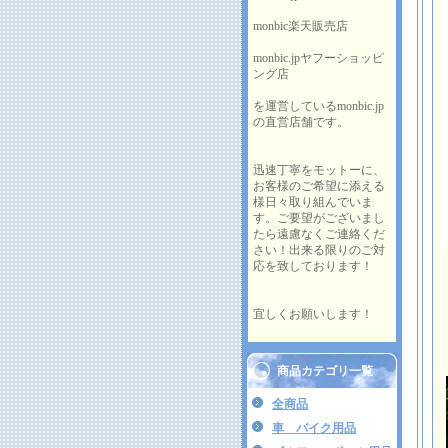
monbic楽天販売店
monbic.jpヤフーショッピ
ング店
を運営しているmonbic.jp
の直営店舗です。
迅速丁寧をモットーに、
お客様のご希望に添える
様日々取り組んでいま
す。ご要望がございまし
たら遠慮なくご連絡くだ
さい！出来る限りのご対
応を致しております！
宜しくお願いします！
商品カテゴリ一覧
全商品
車 バイク用品