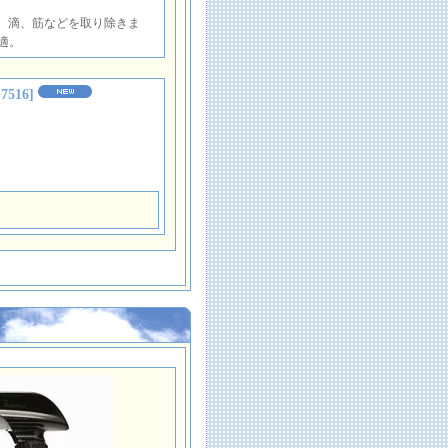
ー、滴、筋などを取り除きま
適。
7516
]