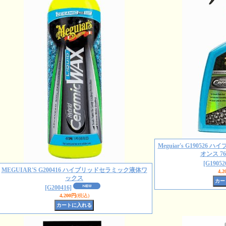
Meguiar's G19052
オンス 7
[G19052
MEGUIAR'S G200416 ハイブリッドセラミック液体ワ
4,2
ックス
[G200416]
4,200円
(税込)