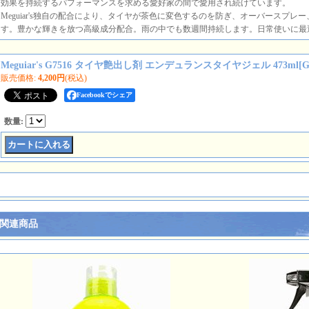
効果を持続するパフォーマンスを求める愛好家の間で愛用され続けています。
Meguiar's独自の配合により、タイヤが茶色に変色するのを防ぎ、オーバースプレ
す。豊かな輝きを放つ高級成分配合。雨の中でも数週間持続します。日常使いに最
Meguiar's G7516 タイヤ艶出し剤 エンデュランスタイヤジェル 473ml
[
G
販売価格
:
4,200円
(税込)
Facebookでシェア
数量
:
関連商品