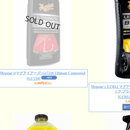
Meguiar's(マグアイアーズ) G17216 Ultimate Compound
[G17216]
4,500円
(税込)
Meguiar's G1581
ック プ
[G15812
3,2