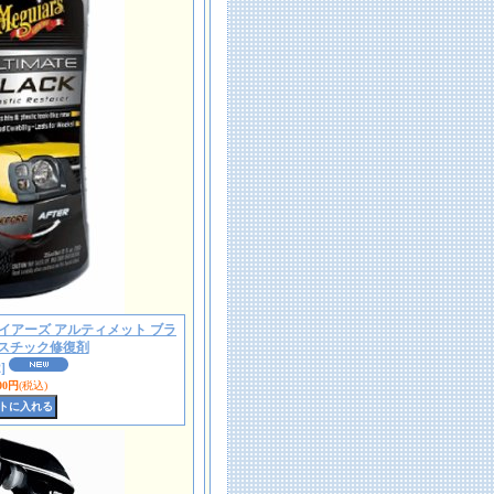
2 マグアイアーズ アルティメット ブラ
ラスチック修復剤
]
00円
(税込)