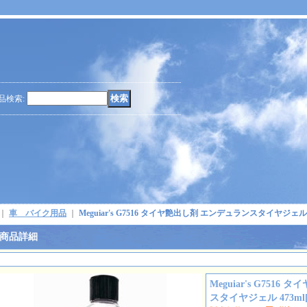
品検索
:
｜
車 バイク用品
｜
Meguiar's G7516 タイヤ艶出し剤 エンデュランスタイヤジェル 4
商品詳細
Meguiar's G751
スタイヤジェル 473ml