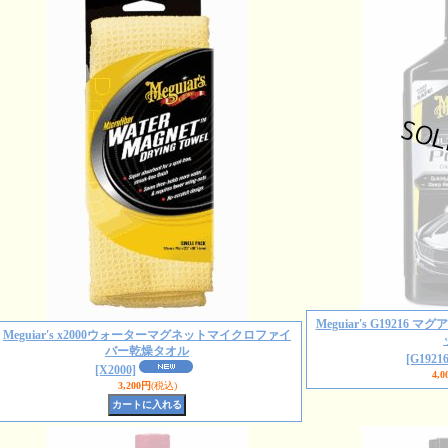
Meguiar's G1921
Meguiar's x2000ウォーターマグネットマイクロファイ
バー乾燥タオル
[G19216
[X2000]
4,0
3,200円
(税込)