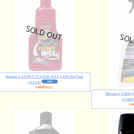
Meguiar's A1216 CLEANER WAX LIQUID473ml
[A1216]
4,000円
(税込)
Meguiar's G3626 
[G3626
4,0