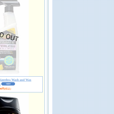
Waterless Wash and Wax
]
00円
(税込)